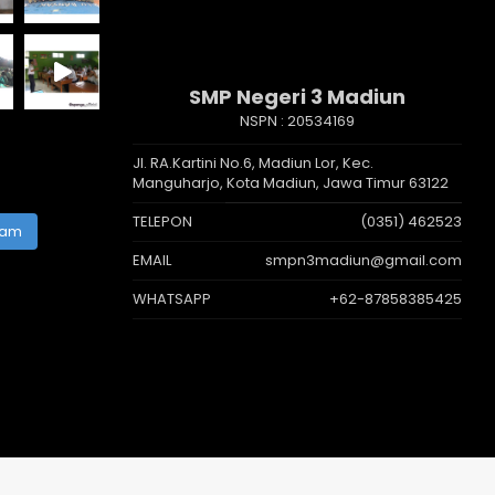
SMP Negeri 3 Madiun
NSPN :
20534169
Jl. RA.Kartini No.6, Madiun Lor, Kec.
Manguharjo, Kota Madiun, Jawa Timur 63122
TELEPON
(0351) 462523
ram
EMAIL
smpn3madiun@gmail.com
WHATSAPP
+62-87858385425