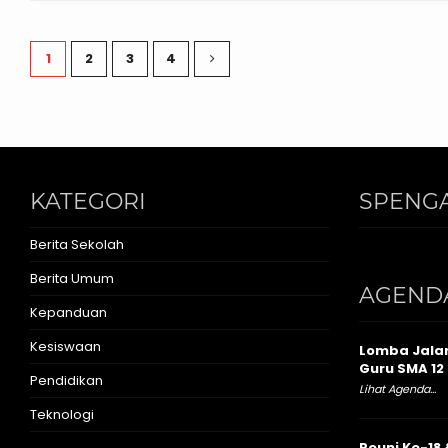
1
2
3
4
KATEGORI
SPENGA
Berita Sekolah
Berita Umum
AGEND
Kepanduan
Kesiswaan
Lomba Jalan
Guru SMA 12 
Pendidikan
Lihat Agenda...
Teknologi
Reuni Ke-18 