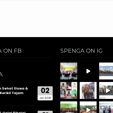
 ON FB
SPENGA ON IG
A
02
 Sehat Siswa &
Kerikil Tajam
Jul 2018
& Halal Bihalal