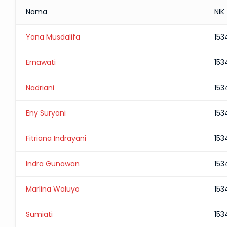
Nama
NIK
Yana Musdalifa
15
Ernawati
15
Nadriani
15
Eny Suryani
15
Fitriana Indrayani
15
Indra Gunawan
15
Marlina Waluyo
15
Sumiati
15