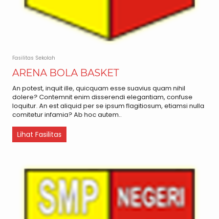
Fasilitas Sekolah
ARENA BOLA BASKET
An potest, inquit ille, quicquam esse suavius quam nihil
dolere? Contemnit enim disserendi elegantiam, confuse
loquitur. An est aliquid per se ipsum flagitiosum, etiamsi nulla
comitetur infamia? Ab hoc autem..
Lihat Fasilitas