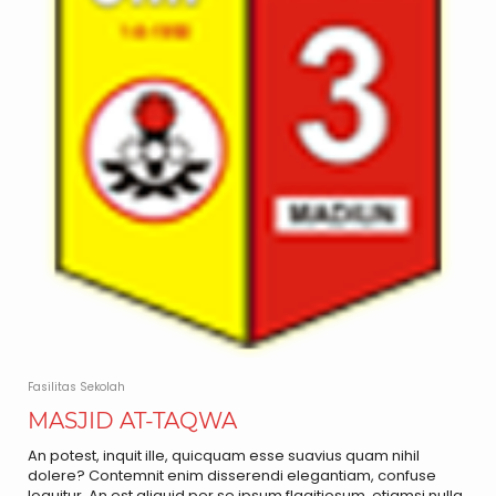
Fasilitas Sekolah
MASJID AT-TAQWA
An potest, inquit ille, quicquam esse suavius quam nihil
dolere? Contemnit enim disserendi elegantiam, confuse
loquitur. An est aliquid per se ipsum flagitiosum, etiamsi nulla