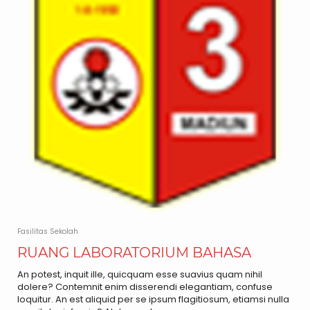
Fasilitas Sekolah
RUANG LABORATORIUM BAHASA
An potest, inquit ille, quicquam esse suavius quam nihil
dolere? Contemnit enim disserendi elegantiam, confuse
loquitur. An est aliquid per se ipsum flagitiosum, etiamsi nulla