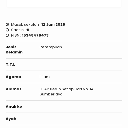
Masuk sekolah :
12 Juni 2026
Saat ini di
NISN :
15348479473
Jenis
Perempuan
Kelamin
T.T.L
Agama
Islam
Alamat
Jl. Air Keruh Setiap Hari No. 14
Sumberjaya
Anak ke
Ayah