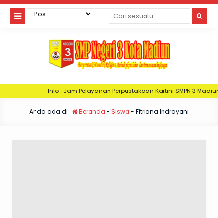
Info : Jam Pelayanan Perpustakaan Kartini SMPN 3 Madiun. Hari Senin : J
Anda ada di :
Beranda
-
Siswa
-
Fitriana Indrayani