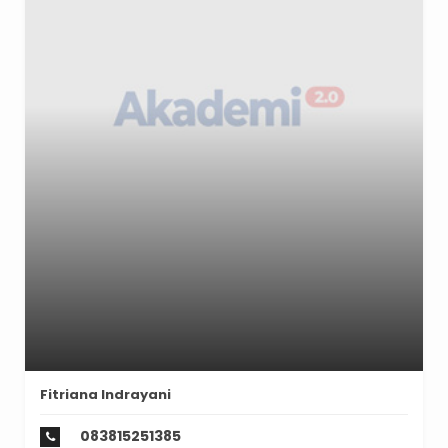
Fitriana Indrayani
083815251385