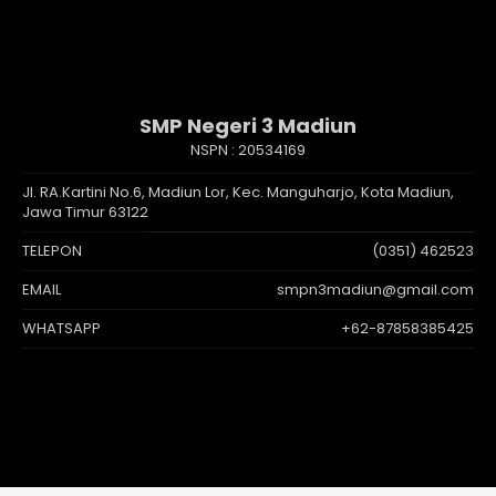
SMP Negeri 3 Madiun
NSPN :
20534169
Jl. RA.Kartini No.6, Madiun Lor, Kec. Manguharjo, Kota Madiun,
Jawa Timur 63122
TELEPON
(0351) 462523
EMAIL
smpn3madiun@gmail.com
WHATSAPP
+62-87858385425