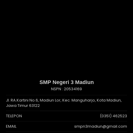
SMP Negeri 3 Madiun
NSPN :
20534169
Jl. RA.Kartini No.6, Madiun Lor, Kec. Manguharjo, Kota Madiun,
Jawa Timur 63122
TELEPON
(0351) 462523
EMAIL
smpn3madiun@gmail.com