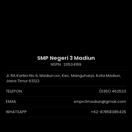
SMP Negeri 3 Madiun
NSPN :
20534169
Jl. RA.Kartini No.6, Madiun Lor, Kec. Manguharjo, Kota Madiun,
Jawa Timur 63122
TELEPON
(0351) 462523
EMAIL
smpn3madiun@gmail.com
WHATSAPP
+62-87858385425