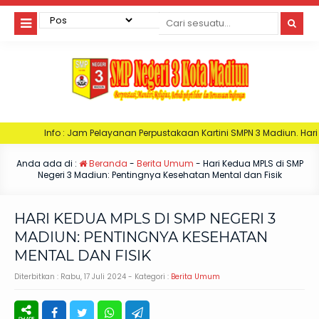
Jam Pelayanan Perpustakaan Kartini SMPN 3 Madiun. Hari Senin : Jam 06:30-
Anda ada di :
Beranda
-
Berita Umum
-
Hari Kedua MPLS di SMP
Negeri 3 Madiun: Pentingnya Kesehatan Mental dan Fisik
HARI KEDUA MPLS DI SMP NEGERI 3
MADIUN: PENTINGNYA KESEHATAN
MENTAL DAN FISIK
Diterbitkan :
Rabu, 17 Juli 2024
- Kategori :
Berita Umum