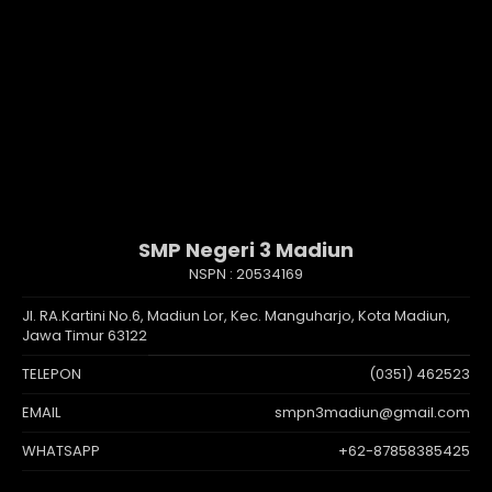
SMP Negeri 3 Madiun
NSPN :
20534169
Jl. RA.Kartini No.6, Madiun Lor, Kec. Manguharjo, Kota Madiun,
Jawa Timur 63122
TELEPON
(0351) 462523
EMAIL
smpn3madiun@gmail.com
WHATSAPP
+62-87858385425