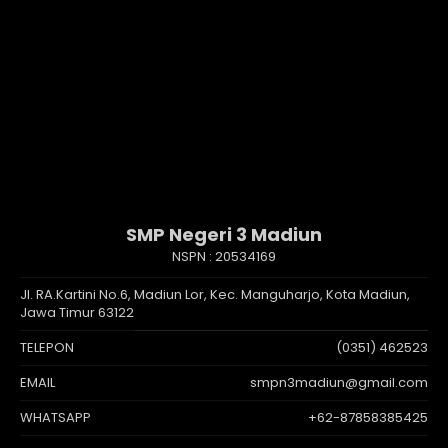
SMP Negeri 3 Madiun
NSPN :
20534169
Jl. RA.Kartini No.6, Madiun Lor, Kec. Manguharjo, Kota Madiun,
Jawa Timur 63122
TELEPON
(0351) 462523
EMAIL
smpn3madiun@gmail.com
WHATSAPP
+62-87858385425