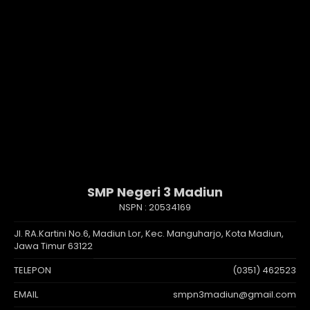
SMP Negeri 3 Madiun
NSPN :
20534169
Jl. RA.Kartini No.6, Madiun Lor, Kec. Manguharjo, Kota Madiun,
Jawa Timur 63122
TELEPON
(0351) 462523
EMAIL
smpn3madiun@gmail.com