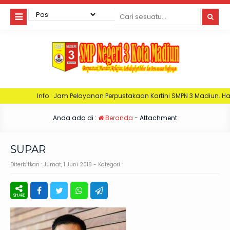
 : Jam Pelayanan Perpustakaan Kartini SMPN 3 Madiun. Hari Senin : Jam 06:
Anda ada di :
Beranda
- Attachment
SUPAR
Diterbitkan :
Jumat, 1 Juni 2018
- Kategori :