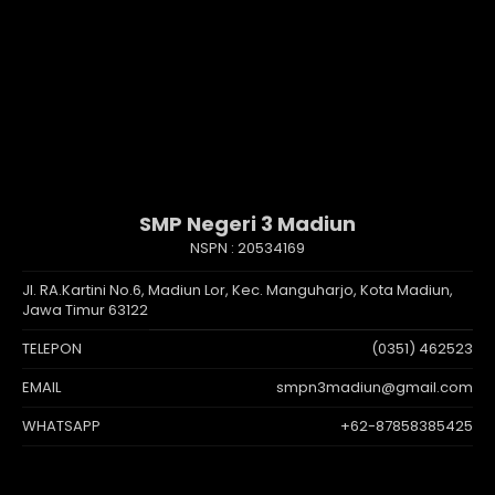
SMP Negeri 3 Madiun
NSPN :
20534169
Jl. RA.Kartini No.6, Madiun Lor, Kec. Manguharjo, Kota Madiun,
Jawa Timur 63122
TELEPON
(0351) 462523
EMAIL
smpn3madiun@gmail.com
WHATSAPP
+62-87858385425