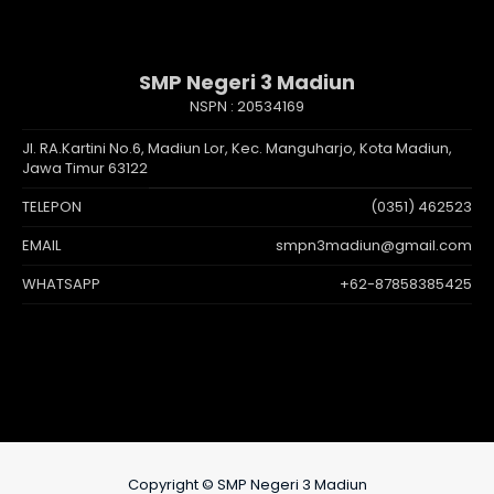
SMP Negeri 3 Madiun
NSPN :
20534169
Jl. RA.Kartini No.6, Madiun Lor, Kec. Manguharjo, Kota Madiun,
Jawa Timur 63122
TELEPON
(0351) 462523
EMAIL
smpn3madiun@gmail.com
WHATSAPP
+62-87858385425
Copyright © SMP Negeri 3 Madiun