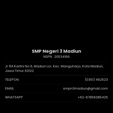
SMP Negeri 3 Madiun
NSPN :
20534169
Jl. RA.Kartini No.6, Madiun Lor, Kec. Manguharjo, Kota Madiun,
Jawa Timur 63122
TELEPON
(0351) 462523
EMAIL
smpn3madiun@gmail.com
WHATSAPP
+62-87858385425