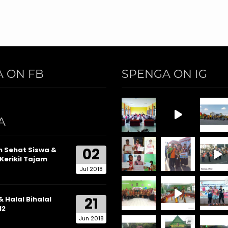
 ON FB
SPENGA ON IG
A
02
 Sehat Siswa &
Kerikil Tajam
Jul 2018
21
& Halal Bihalal
12
Jun 2018