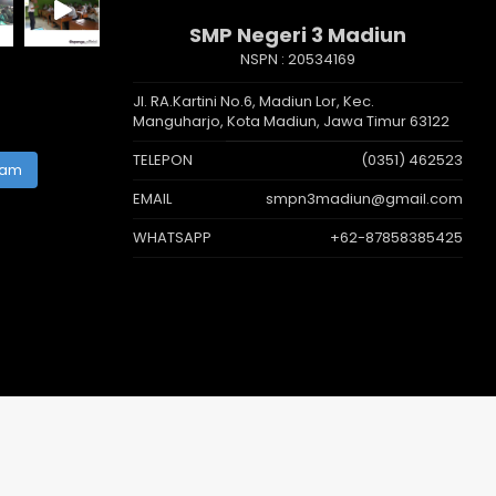
SMP Negeri 3 Madiun
NSPN :
20534169
Jl. RA.Kartini No.6, Madiun Lor, Kec.
Manguharjo, Kota Madiun, Jawa Timur 63122
TELEPON
(0351) 462523
ram
EMAIL
smpn3madiun@gmail.com
WHATSAPP
+62-87858385425