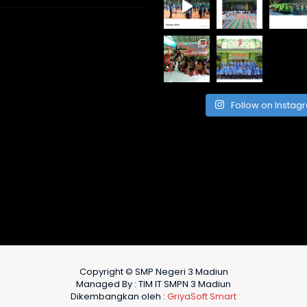
Follow on Instag
Copyright © SMP Negeri 3 Madiun
Managed By : TIM IT SMPN 3 Madiun
Dikembangkan oleh :
GriyaSoft Smart