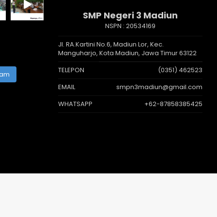
SMP Negeri 3 Madiun
NSPN :
20534169
Jl. RA.Kartini No.6, Madiun Lor, Kec.
Manguharjo, Kota Madiun, Jawa Timur 63122
TELEPON
(0351) 462523
ram
EMAIL
smpn3madiun@gmail.com
WHATSAPP
+62-87858385425