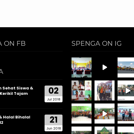
 ON FB
SPENGA ON IG
A
02
 Sehat Siswa &
Kerikil Tajam
Jul 2018
21
& Halal Bihalal
12
Jun 2018