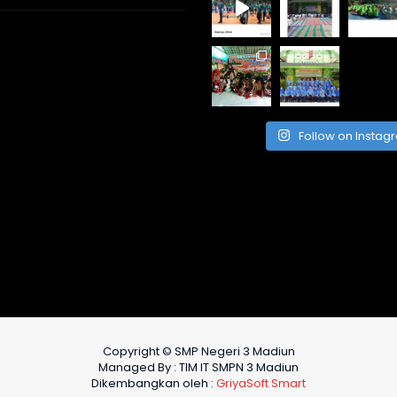
Follow on Instag
Copyright © SMP Negeri 3 Madiun
Managed By : TIM IT SMPN 3 Madiun
Dikembangkan oleh :
GriyaSoft Smart