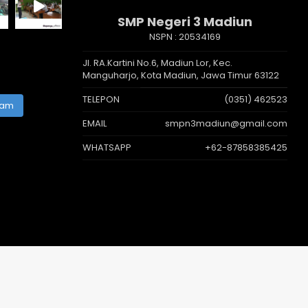
SMP Negeri 3 Madiun
NSPN :
20534169
Jl. RA.Kartini No.6, Madiun Lor, Kec.
Manguharjo, Kota Madiun, Jawa Timur 63122
TELEPON
(0351) 462523
ram
EMAIL
smpn3madiun@gmail.com
WHATSAPP
+62-87858385425