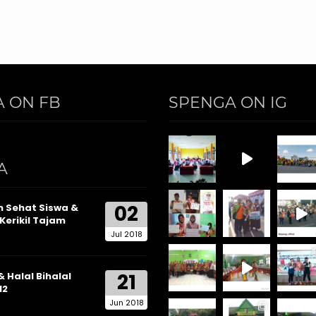
 ON FB
SPENGA ON IG
A
02
 Sehat Siswa &
Kerikil Tajam
Jul 2018
21
& Halal Bihalal
12
Jun 2018