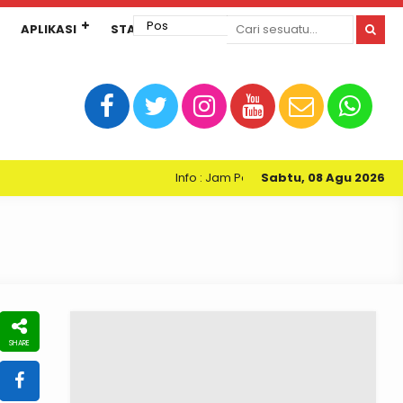
APLIKASI
STANDAR PELAYANAN
Info : Jam Pelayanan Perpustakaan Kartini S
Sabtu, 08 Agu 2026