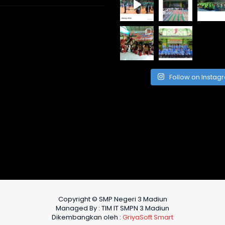
Follow on Instag
Copyright © SMP Negeri 3 Madiun
Managed By : TIM IT SMPN 3 Madiun
Dikembangkan oleh :
GriyaSoft Smart