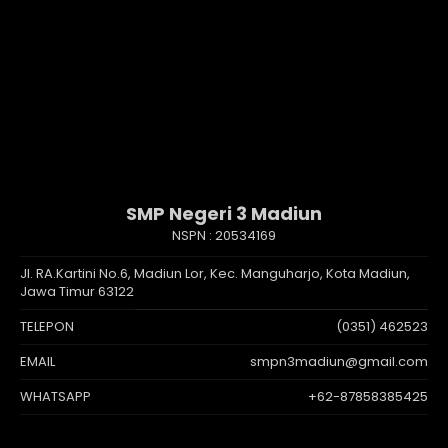
SMP Negeri 3 Madiun
NSPN :
20534169
Jl. RA.Kartini No.6, Madiun Lor, Kec. Manguharjo, Kota Madiun,
Jawa Timur 63122
TELEPON
(0351) 462523
EMAIL
smpn3madiun@gmail.com
WHATSAPP
+62-87858385425