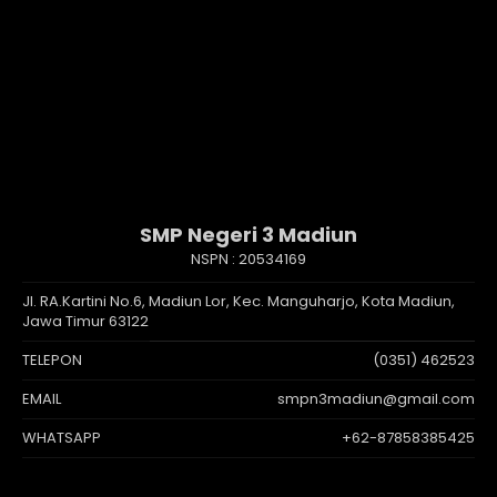
SMP Negeri 3 Madiun
NSPN :
20534169
Jl. RA.Kartini No.6, Madiun Lor, Kec. Manguharjo, Kota Madiun,
Jawa Timur 63122
TELEPON
(0351) 462523
EMAIL
smpn3madiun@gmail.com
WHATSAPP
+62-87858385425