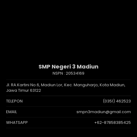
SMP Negeri 3 Madiun
NSPN :
20534169
Jl. RA.Kartini No.6, Madiun Lor, Kec. Manguharjo, Kota Madiun,
Jawa Timur 63122
TELEPON
(0351) 462523
EMAIL
smpn3madiun@gmail.com
WHATSAPP
+62-87858385425