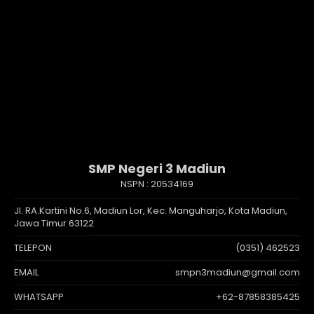
SMP Negeri 3 Madiun
NSPN :
20534169
Jl. RA.Kartini No.6, Madiun Lor, Kec. Manguharjo, Kota Madiun,
Jawa Timur 63122
TELEPON
(0351) 462523
EMAIL
smpn3madiun@gmail.com
WHATSAPP
+62-87858385425