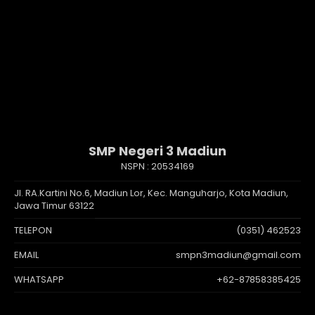
SMP Negeri 3 Madiun
NSPN :
20534169
Jl. RA.Kartini No.6, Madiun Lor, Kec. Manguharjo, Kota Madiun,
Jawa Timur 63122
TELEPON
(0351) 462523
EMAIL
smpn3madiun@gmail.com
WHATSAPP
+62-87858385425