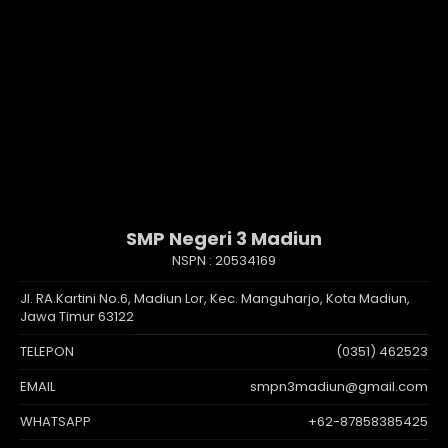
SMP Negeri 3 Madiun
NSPN :
20534169
Jl. RA.Kartini No.6, Madiun Lor, Kec. Manguharjo, Kota Madiun,
Jawa Timur 63122
TELEPON
(0351) 462523
EMAIL
smpn3madiun@gmail.com
WHATSAPP
+62-87858385425