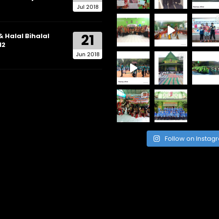
Jul 2018
21
& Halal Bihalal
12
Jun 2018
Follow on Instag