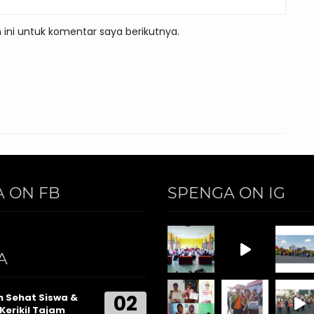
ini untuk komentar saya berikutnya.
 ON FB
SPENGA ON IG
A
02
 Sehat Siswa &
Kerikil Tajam