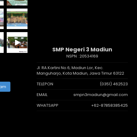
SMP Negeri 3 Madiun
NSPN :
20534169
Jl. RA.Kartini No.6, Madiun Lor, Kec.
Manguharjo, Kota Madiun, Jawa Timur 63122
TELEPON
(0351) 462523
ram
EMAIL
smpn3madiun@gmail.com
WHATSAPP
+62-87858385425