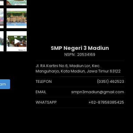
SMP Negeri 3 Madiun
NSPN :
20534169
Jl. RA.Kartini No.6, Madiun Lor, Kec.
Manguharjo, Kota Madiun, Jawa Timur 63122
TELEPON
(0351) 462523
ram
EMAIL
smpn3madiun@gmail.com
WHATSAPP
+62-87858385425