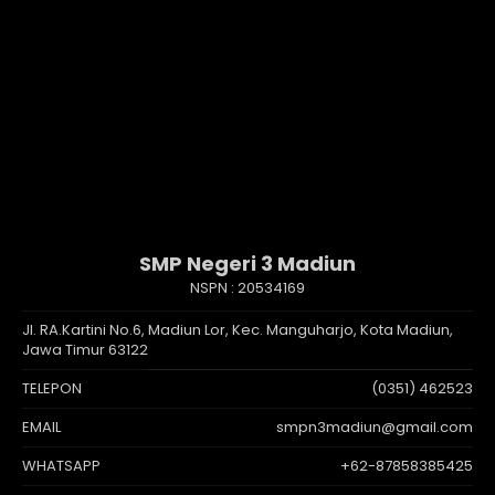
SMP Negeri 3 Madiun
NSPN :
20534169
Jl. RA.Kartini No.6, Madiun Lor, Kec. Manguharjo, Kota Madiun,
Jawa Timur 63122
TELEPON
(0351) 462523
EMAIL
smpn3madiun@gmail.com
WHATSAPP
+62-87858385425