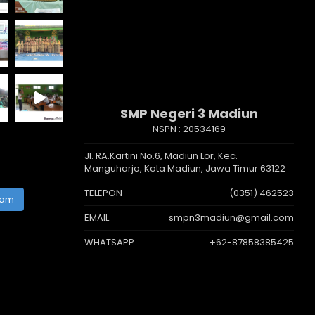
SMP Negeri 3 Madiun
NSPN :
20534169
Jl. RA.Kartini No.6, Madiun Lor, Kec.
Manguharjo, Kota Madiun, Jawa Timur 63122
TELEPON
(0351) 462523
ram
EMAIL
smpn3madiun@gmail.com
WHATSAPP
+62-87858385425