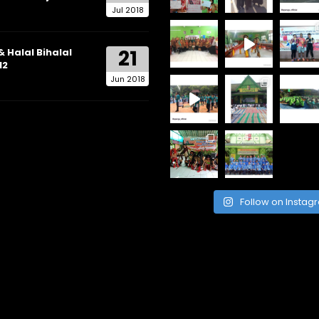
Jul 2018
21
& Halal Bihalal
12
Jun 2018
Follow on Instag