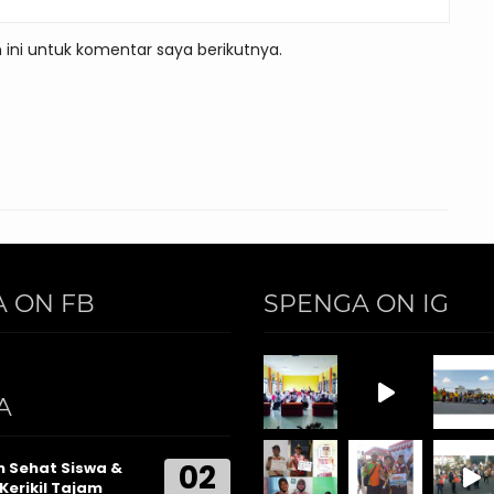
ini untuk komentar saya berikutnya.
 ON FB
SPENGA ON IG
A
02
 Sehat Siswa &
Kerikil Tajam