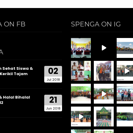
 ON FB
SPENGA ON IG
A
02
 Sehat Siswa &
Kerikil Tajam
Jul 2018
21
& Halal Bihalal
12
Jun 2018