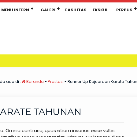
MENU INTERN
GALERI
FASILITAS
EKSKUL
PERPUS
da ada di :
Beranda
-
Prestasi
-
Runner Up Kejuaraan Karate Tahu
KARATE TAHUNAN
tio. Omnia contraria, quos etiam insanos esse vultis.