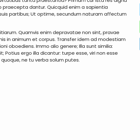
 virtutibus tanta praestantia? Primum cur ista res digna
uro praecepta dantur. Quicquid enim a sapientia
s suis partibus; Ut optime, secundum naturam affectum
ivitiarum. Quamvis enim depravatae non sint, pravae
nis in animum et corpus. Transfer idem ad modestiam
i oboediens. Immo alio genere; Illa sunt similia:
 Potius ergo illa dicantur: turpe esse, viri non esse
es quoque, ne tu verba solum putes.