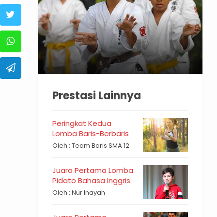
Prestasi Lainnya
Peringkat Kedua
Lomba Baris-Berbaris
Oleh : Team Baris SMA 12
Juara Pertama Lomba
Pidato Bahasa Inggris
Oleh : Nur Inayah