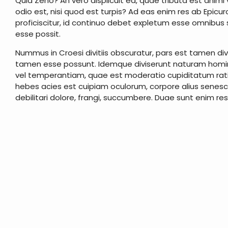
Quid Zeno? An vero displicuit ea, quae tributa est animi
odio est, nisi quod est turpis? Ad eas enim res ab Epic
proficiscitur, id continuo debet expletum esse omnibu
esse possit.
Nummus in Croesi divitiis obscuratur, pars est tamen d
tamen esse possunt. Idemque diviserunt naturam homi
vel temperantiam, quae est moderatio cupiditatum ration
hebes acies est cuipiam oculorum, corpore alius senescit;
debilitari dolore, frangi, succumbere. Duae sunt enim r