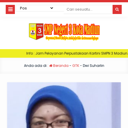
nfo : Jam Pelayanan Perpustakaan Kartini SMPN 3 Madiun. Hari Senin : Jam 
Anda ada di :
Beranda
-
GTK
-
Dwi Suharlin