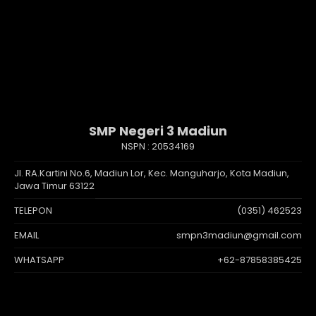
SMP Negeri 3 Madiun
NSPN :
20534169
Jl. RA.Kartini No.6, Madiun Lor, Kec. Manguharjo, Kota Madiun,
Jawa Timur 63122
TELEPON
(0351) 462523
EMAIL
smpn3madiun@gmail.com
WHATSAPP
+62-87858385425