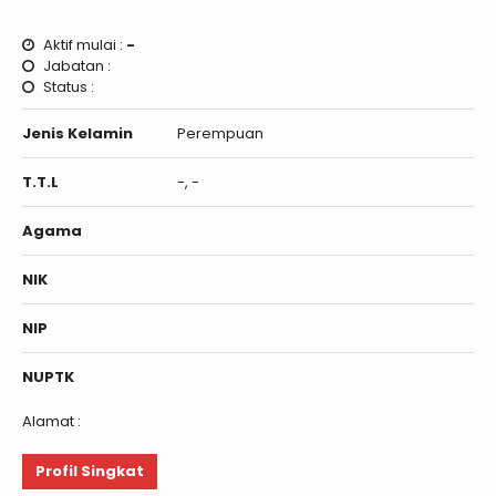
Aktif mulai :
-
Jabatan :
Status :
Jenis Kelamin
Perempuan
T.T.L
-, -
Agama
NIK
NIP
NUPTK
Alamat :
Profil Singkat