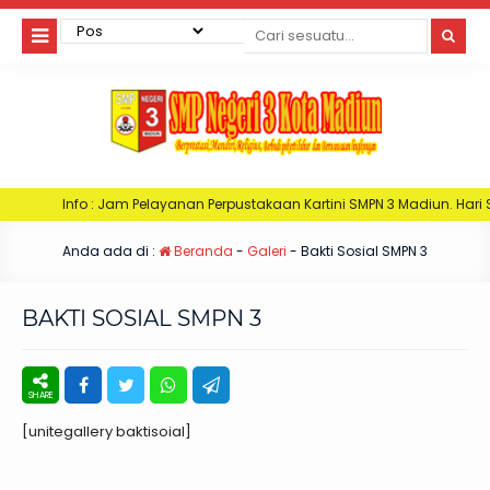
Jam Pelayanan Perpustakaan Kartini SMPN 3 Madiun. Hari Senin : Jam 06:30
Anda ada di :
Beranda
-
Galeri
-
Bakti Sosial SMPN 3
BAKTI SOSIAL SMPN 3
[unitegallery baktisoial]