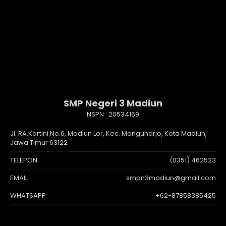
SMP Negeri 3 Madiun
NSPN :
20534169
Jl. RA.Kartini No.6, Madiun Lor, Kec. Manguharjo, Kota Madiun,
Jawa Timur 63122
TELEPON
(0351) 462523
EMAIL
smpn3madiun@gmail.com
WHATSAPP
+62-87858385425