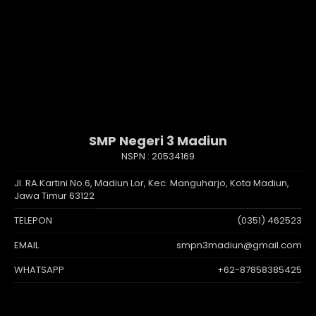
SMP Negeri 3 Madiun
NSPN :
20534169
Jl. RA.Kartini No.6, Madiun Lor, Kec. Manguharjo, Kota Madiun,
Jawa Timur 63122
TELEPON
(0351) 462523
EMAIL
smpn3madiun@gmail.com
WHATSAPP
+62-87858385425