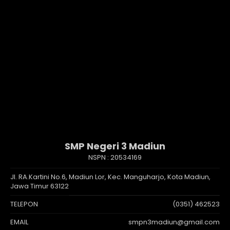
SMP Negeri 3 Madiun
NSPN :
20534169
Jl. RA.Kartini No.6, Madiun Lor, Kec. Manguharjo, Kota Madiun,
Jawa Timur 63122
TELEPON
(0351) 462523
EMAIL
smpn3madiun@gmail.com