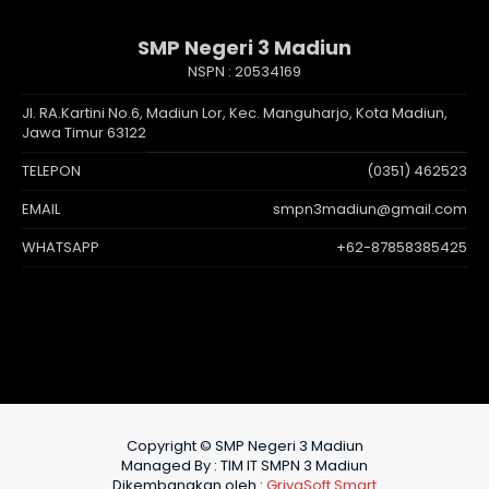
SMP Negeri 3 Madiun
NSPN :
20534169
Jl. RA.Kartini No.6, Madiun Lor, Kec. Manguharjo, Kota Madiun,
Jawa Timur 63122
TELEPON
(0351) 462523
EMAIL
smpn3madiun@gmail.com
WHATSAPP
+62-87858385425
Copyright © SMP Negeri 3 Madiun
Managed By : TIM IT SMPN 3 Madiun
Dikembangkan oleh :
GriyaSoft Smart