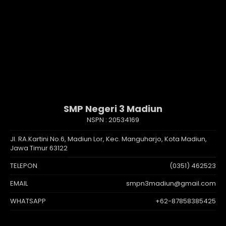
SMP Negeri 3 Madiun
NSPN :
20534169
Jl. RA.Kartini No.6, Madiun Lor, Kec. Manguharjo, Kota Madiun,
Jawa Timur 63122
TELEPON
(0351) 462523
EMAIL
smpn3madiun@gmail.com
WHATSAPP
+62-87858385425